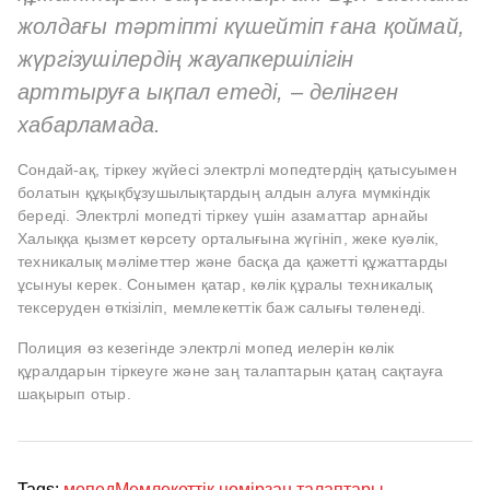
жолдағы тәртіпті күшейтіп ғана қоймай,
жүргізушілердің жауапкершілігін
арттыруға ықпал етеді, – делінген
хабарламада.
Сондай-ақ, тіркеу жүйесі электрлі мопедтердің қатысуымен
болатын құқықбұзушылықтардың алдын алуға мүмкіндік
береді. Электрлі мопедті тіркеу үшін азаматтар арнайы
Халыққа қызмет көрсету орталығына жүгініп, жеке куәлік,
техникалық мәліметтер және басқа да қажетті құжаттарды
ұсынуы керек. Сонымен қатар, көлік құралы техникалық
тексеруден өткізіліп, мемлекеттік баж салығы төленеді.
Полиция өз кезегінде электрлі мопед иелерін көлік
құралдарын тіркеуге және заң талаптарын қатаң сақтауға
шақырып отыр.
Tags:
мопед
Мемлекеттік нөмір
заң талаптары