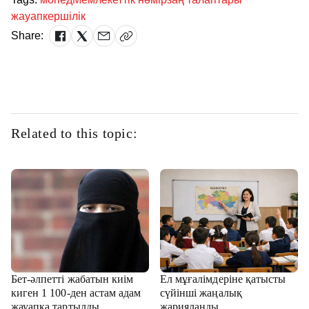
жауапкершілік
Share:
Related to this topic:
Бет-әлпетті жабатын киім
Ел мұғалімдеріне қатысты
киген 1 100-ден астам адам
сүйінші жаңалық
жауапқа тартылды
жарияланды