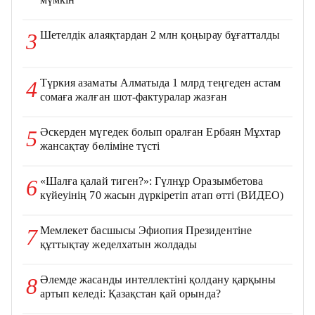
Шетелдік алаяқтардан 2 млн қоңырау бұғатталды
3
Түркия азаматы Алматыда 1 млрд теңгеден астам
4
сомаға жалған шот-фактуралар жазған
Әскерден мүгедек болып оралған Ербаян Мұхтар
5
жансақтау бөліміне түсті
«Шалға қалай тиген?»: Гүлнұр Оразымбетова
6
күйеуінің 70 жасын дүркіретіп атап өтті (ВИДЕО)
Мемлекет басшысы Эфиопия Президентіне
7
құттықтау жеделхатын жолдады
Әлемде жасанды интеллектіні қолдану қарқыны
8
артып келеді: Қазақстан қай орында?