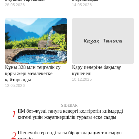
28.05.2026
14.05.2026
Құны 328 млн теңгелік су
Қару иелеріне бақылау
қоры жері мемлекетке
күшейеді
қайтарылды
10.12.2025
12.05.2026
SIDEBAR
ІІМ бет-жүзді тануға кедергі келтіретін киімдерді
1
кигені үшін жауапкершілік туралы еске салды
Шенеуніктер енді тағы бір декларация тапсыруы
2
мүмкін