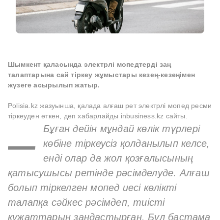
Шымкент қаласында электрлі мопедтерді заң
талаптарына сай тіркеу жұмыстары кезең-кезеңімен
жүзеге асырылып жатыр.
Polisia.kz жазуынша, қалада алғаш рет электрлі мопед ресми
тіркеуден өткен, деп хабарлайды inbusiness.kz сайты.
–
Бұған дейін мұндай көлік түрлері
көбіне тіркеусіз қолданылып келсе,
енді олар да жол қозғалысының
қатысушысы ретінде рәсімделуде. Алғаш
болып тіркелген мопед иесі көлікті
талапқа сәйкес рәсімдеп, тиісті
құжаттарын заңдастырған. Бұл бастама