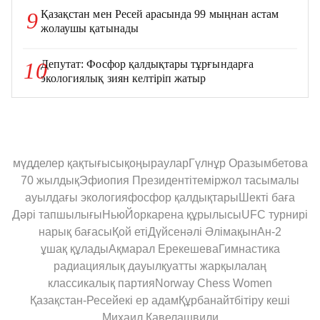
Қазақстан мен Ресей арасында 99 мыңнан астам
9
жолаушы қатынады
Депутат: Фосфор қалдықтары тұрғындарға
10
экологиялық зиян келтіріп жатыр
мүдделер қақтығысы
қоңыраулар
Гүлнұр Оразымбетова
70 жылдық
Эфиопия Президенті
теміржол тасымалы
ауылдағы экология
фосфор қалдықтары
Шекті баға
Дәрі тапшылығы
НьюЙорк
арена құрылысы
UFC турнирі
нарық бағасы
Қой еті
Дүйсенәлі Әлімақын
Ан-2
ұшақ құлады
Ақмарал Ерекешева
Гимнастика
радиациялық дауыл
қуатты жарқыл
алаң
классикалық партия
Norway Chess Women
Қазақстан-Ресей
екі ер адам
Құрбанайт
бітіру кеші
Михаил Кавелашвили