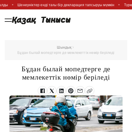
салды
Шенеуніктер енді тағы бір декларация тапсыруы мүмкін
Түрк
Шындық
Бұдан былай мопедтерге де мемлекеттік нөмір беріледі
Бұдан былай мопедтерге де
мемлекеттік нөмір беріледі