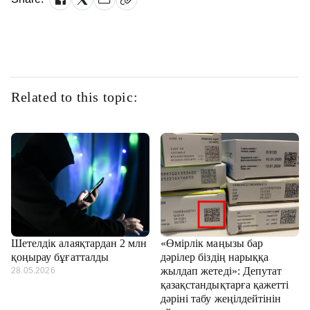
Related to this topic:
Шетелдік алаяқтардан 2 млн
«Өмірлік маңызы бар
қоңырау бұғатталды
дәрілер біздің нарыққа
жылдап жетеді»: Депутат
28.05.2026
қазақстандықтарға қажетті
дәріні табу жеңілдейтінін