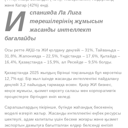
және Катар (42%) енді.
И
спанияда Ла Лига
төрешілерінің жұмысын
жасанды интеллект
бағалайды
Осы ретте АҚШ-та ЖИ қолдану деңгейі – 31%, Тайваньда –
31,8%, Жапонияда – 22,5%, Үндістанда – 17,6%, Қытайда –
16,4%, Қазақстанда – 15,9%, ал Ресейде – 9,5% болды.
Қазақстанда 2025 жылдың бірінші тоқсанында бұл көрсеткіш
12,7% еді. Бір жыл ішінде жасанды интеллектіні пайдалану
деңгейі 3,2 пайыздық тармаққа өскен. Қазір ЖИ бизнес,
кеңсе жұмысы, қызмет көрсету саласы мен корпоративтік
процестерге біртіндеп еніп келеді.
Сарапшылардың пікірінше, бүгінде жаһандық бәсекенің
моделі өзгеріп жатыр. Жасанды интеллектіні еңбек ресурсы
шектеулі, адам капиталы үшін бәсеке жоғары және қызмет
экспортын дамытуға бағытталған елдер белсенді енгізіп