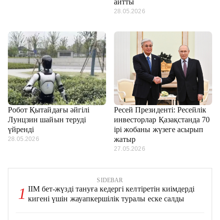
айтты
28.05.2026
Робот Қытайдағы әйгілі
Ресей Президенті: Ресейлік
Лунцзин шайын теруді
инвесторлар Қазақстанда 70
үйренді
ірі жобаны жүзеге асырып
жатыр
28.05.2026
27.05.2026
SIDEBAR
ІІМ бет-жүзді тануға кедергі келтіретін киімдерді
1
кигені үшін жауапкершілік туралы еске салды