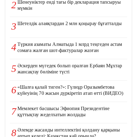
Шенеуніктер енді тағы бір декларация тапсыруы
2
мүмкін
Шетелдік алаяқтардан 2 млн қоңырау бұғатталды
3
Түркия азаматы Алматыда 1 млрд теңгеден астам
4
сомаға жалған шот-фактуралар жазған
Әскерден мүгедек болып оралған Ербаян Мұхтар
5
жансақтау бөліміне түсті
«Шалға қалай тиген?»: Гүлнұр Оразымбетова
6
күйеуінің 70 жасын дүркіретіп атап өтті (ВИДЕО)
Мемлекет басшысы Эфиопия Президентіне
7
құттықтау жеделхатын жолдады
Әлемде жасанды интеллектіні қолдану қарқыны
8
артып келеді: Қазақстан қай орында?