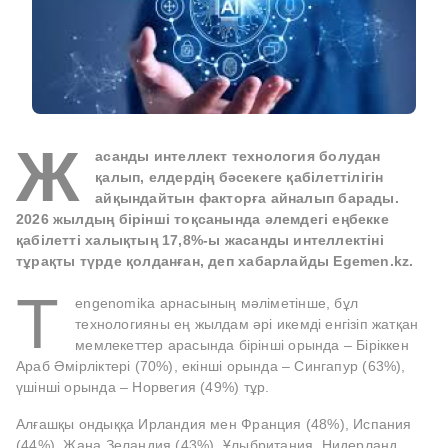
Ж
асанды интеллект технология болудан
қалып, елдердің бәсекеге қабілеттілігін
айқындайтын факторға айналып барады.
2026 жылдың бірінші тоқсанында әлемдегі еңбекке
қабілетті халықтың 17,8%-ы жасанды интеллектіні
тұрақты түрде қолданған, деп хабарлайды Egemen.kz.
T
engenomika арнасының мәліметінше, бұл
технологияны ең жылдам әрі икемді енгізіп жатқан
мемлекеттер арасында бірінші орында – Біріккен
Араб Әмірліктері (70%), екінші орында – Сингапур (63%),
үшінші орында – Норвегия (49%) тұр.
Алғашқы ондыққа Ирландия мен Франция (48%), Испания
(44%), Жаңа Зеландия (43%), Ұлыбритания, Нидерланд