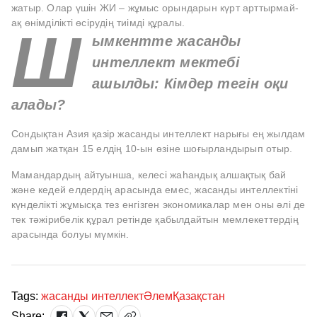
жатыр. Олар үшін ЖИ – жұмыс орындарын күрт арттырмай-
ақ өнімділікті өсірудің тиімді құралы.
Ш
ымкентте жасанды
интеллект мектебі
ашылды: Кімдер тегін оқи
алады?
Сондықтан Азия қазір жасанды интеллект нарығы ең жылдам
дамып жатқан 15 елдің 10-ын өзіне шоғырландырып отыр.
Мамандардың айтуынша, келесі жаһандық алшақтық бай
және кедей елдердің арасында емес, жасанды интеллектіні
күнделікті жұмысқа тез енгізген экономикалар мен оны әлі де
тек тәжірибелік құрал ретінде қабылдайтын мемлекеттердің
арасында болуы мүмкін.
Tags:
жасанды интеллект
Әлем
Қазақстан
Share: