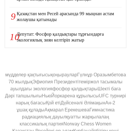
Қазақстан мен Ресей арасында 99 мыңнан астам
9
жолаушы қатынады
Депутат: Фосфор қалдықтары тұрғындарға
10
экологиялық зиян келтіріп жатыр
мүдделер қақтығысы
қоңыраулар
Гүлнұр Оразымбетова
70 жылдық
Эфиопия Президенті
теміржол тасымалы
ауылдағы экология
фосфор қалдықтары
Шекті баға
Дәрі тапшылығы
НьюЙорк
арена құрылысы
UFC турнирі
нарық бағасы
Қой еті
Дүйсенәлі Әлімақын
Ан-2
ұшақ құлады
Ақмарал Ерекешева
Гимнастика
радиациялық дауыл
қуатты жарқыл
алаң
классикалық партия
Norway Chess Women
Қазақстан-Ресей
екі ер адам
Құрбанайт
бітіру кеші