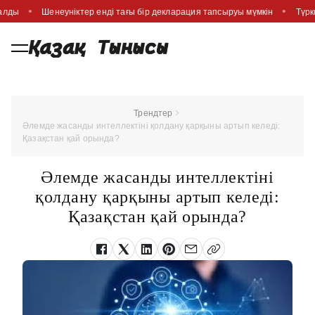
салды
Шенеуніктер енді тағы бір декларация тапсыруы мүмкін
Түрк
Трендтер
Әлемде жасанды интеллектіні қолдану қарқыны артып келеді:
Қазақстан қай орында?
Әлемде жасанды интеллектіні
қолдану қарқыны артып келеді:
Қазақстан қай орында?