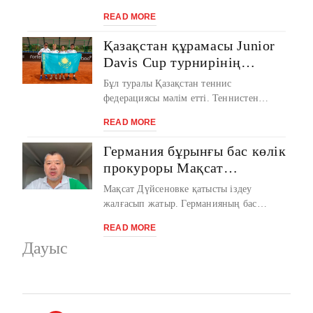
бойы ерекше атап өтетін бұл мейрамның
READ MORE
тарих ...
Қазақстан құрамасы Junior
Davis Cup турнирінің
финалдық кезеңіне шықты
Бұл туралы Қазақстан теннис
федерациясы мәлім етті. Теннистен
Қазақстанның 16 жасқа дейінгі
READ MORE
жасөспірімдер құрама ...
Германия бұрынғы бас көлік
прокуроры Мақсат
Дүйсеновті
Мақсат Дүйсеновке қатысты іздеу
экстрадициялаудан бас
жалғасып жатыр. Германияның бас
тартты
прокуратурасы бұрынғы көлік прокуроры
READ MORE
Мақсат Дүй ...
Дауыс