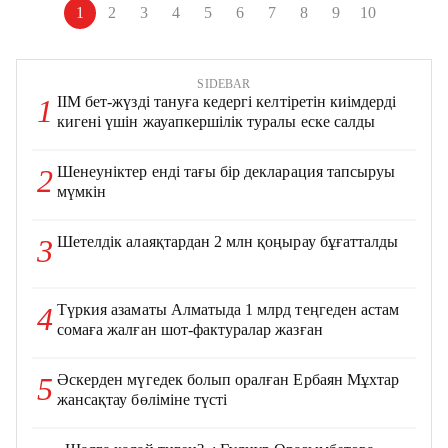
1
2
3
4
5
6
7
8
9
10
SIDEBAR
ІІМ бет-жүзді тануға кедергі келтіретін киімдерді
1
кигені үшін жауапкершілік туралы еске салды
Шенеуніктер енді тағы бір декларация тапсыруы
2
мүмкін
Шетелдік алаяқтардан 2 млн қоңырау бұғатталды
3
Түркия азаматы Алматыда 1 млрд теңгеден астам
4
сомаға жалған шот-фактуралар жазған
Әскерден мүгедек болып оралған Ербаян Мұхтар
5
жансақтау бөліміне түсті