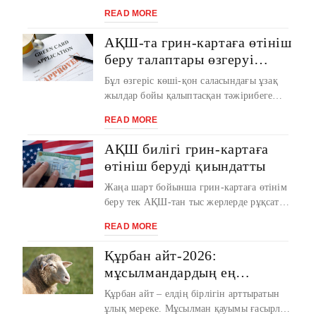
тестілеуін тапсырған. Бұл туралы Ғылым
READ MORE
және ...
АҚШ-та грин-картаға өтініш
беру талаптары өзгеруі
мүмкін
Бұл өзгеріс көші-қон саласындағы ұзақ
жылдар бойы қалыптасқан тәжірибеге
елеулі түзету ретінде бағалануда. АҚШ-т
READ MORE
...
АҚШ билігі грин-картаға
өтініш беруді қиындатты
Жаңа шарт бойынша грин-картаға өтінім
беру тек АҚШ-тан тыс жерлерде рұқсат
етіледі. Бұл шешім АҚШ-та тұрақты тұру
READ MORE
құ ...
Құрбан айт-2026:
мұсылмандардың ең
маңызды мейрамына
Құрбан айт – елдің бірлігін арттыратын
қатысты тарихи деректер
ұлық мереке. Мұсылман қауымы ғасырлар