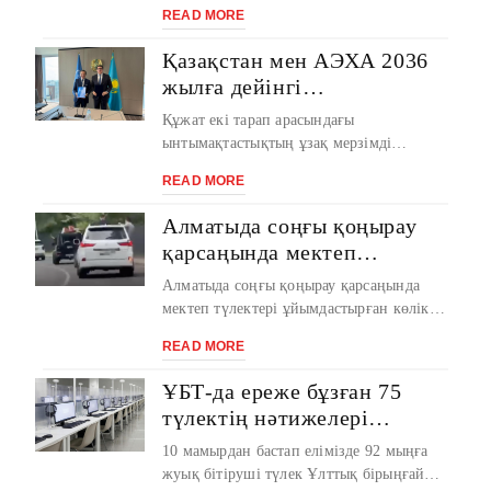
Қазақстан Біріккен Араб Әмірлікте ...
READ MORE
Қазақстан мен АЭХА 2036
жылға дейінгі
ынтымақтастықтың Жол
Құжат екі тарап арасындағы
картасына қол қойды
ынтымақтастықтың ұзақ мерзімді
басымдықтарын айқындайды. Қазақстан
READ MORE
Республикасы Атом ...
Алматыда соңғы қоңырау
қарсаңында мектеп
түлектері заң бұзған: 21 ата-
Алматыда соңғы қоңырау қарсаңында
ана жауапқа тартылды
мектеп түлектері ұйымдастырған көлік
кортежі тоқтатылды, — деп хабарлайды ...
READ MORE
ҰБТ-да ереже бұзған 75
түлектің нәтижелері
жойылды
10 мамырдан бастап елімізде 92 мыңға
жуық бітіруші түлек Ұлттық бірыңғай