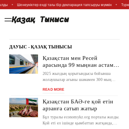
салды
Шенеуніктер енді тағы бір декларация тапсыруы мүмкін
Түрк
ДАУЫС - ҚАЗАҚ ТЫНЫСЫ
Қазақстан мен Ресей
арасында 99 мыңнан астам
жолаушы қатынады
2025 жылдың қорытындысы бойынша
жолаушылар ағыны шамамен 300 мың
адамға жеткен. Биыл Қазақстан мен Ресей
READ MORE
арасын ...
Қазақстан БАӘ-ге қой етін
арзанға сатып жатыр
Бұл туралы economykz.org порталы жазды.
Қой еті ел ішінде қымбаттап жатқанда,