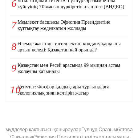
«Шалға қалай тиген?»: Гүлнұр Оразымбетова
6
күйеуінің 70 жасын дүркіретіп атап өтті (ВИДЕО)
Мемлекет басшысы Эфиопия Президентіне
7
құттықтау жеделхатын жолдады
Әлемде жасанды интеллектіні қолдану қарқыны
8
артып келеді: Қазақстан қай орында?
Қазақстан мен Ресей арасында 99 мыңнан астам
9
жолаушы қатынады
Депутат: Фосфор қалдықтары тұрғындарға
10
экологиялық зиян келтіріп жатыр
мүдделер қақтығысы
қоңыраулар
Гүлнұр Оразымбетова
70 жылдық
Эфиопия Президенті
теміржол тасымалы