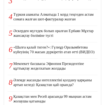
3
Түркия азаматы Алматыда 1 млрд теңгеден астам
4
сомаға жалған шот-фактуралар жазған
Әскерден мүгедек болып оралған Ербаян Мұхтар
5
жансақтау бөліміне түсті
«Шалға қалай тиген?»: Гүлнұр Оразымбетова
6
күйеуінің 70 жасын дүркіретіп атап өтті (ВИДЕО)
Мемлекет басшысы Эфиопия Президентіне
7
құттықтау жеделхатын жолдады
Әлемде жасанды интеллектіні қолдану қарқыны
8
артып келеді: Қазақстан қай орында?
Қазақстан мен Ресей арасында 99 мыңнан астам
9
жолаушы қатынады