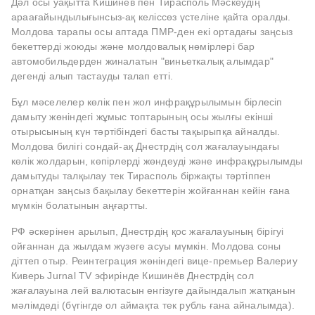
Дәл осы уақытта Кишинёв пен Тирасполь Мәскеудің
араағайындылығынсыз-ақ келіссөз үстеліне қайта оралды.
Молдова тарапы осы аптада ПМР-ден екі ортадағы заңсыз
бекеттерді жоюды және молдовалық нөмірлері бар
автомобильдерден жиналатын "виньеткалық алымдар"
дегенді алып тастауды талап етті.
Бұл мәселелер көлік пен жол инфрақұрылымын бірлесіп
дамыту жөніндегі жұмыс топтарының осы жылғы екінші
отырысының күн тәртібіндегі басты тақырыпқа айналды.
Молдова билігі сондай-ақ Днестрдің сол жағалауындағы
көлік жолдарын, көпірлерді жөндеуді және инфрақұрылымды
дамытуды талқылау тек Тирасполь біржақты тәртіппен
орнатқан заңсыз бақылау бекеттерін жойғаннан кейін ғана
мүмкін болатынын аңғартты.
РФ әскерінен арылып, Днестрдің қос жағалауының бірігуі
ойғаннан да жылдам жүзеге асуы мүмкін. Молдова соны
діттеп отыр. Реинтеграция жөніндегі вице-премьер Валериу
Киверь Jurnal TV эфирінде Кишинёв Днестрдің сол
жағалауына лей валютасын енгізуге дайындалып жатқанын
мәлімдеді (бүгінгде ол аймақта тек рубль ғана айналымда).