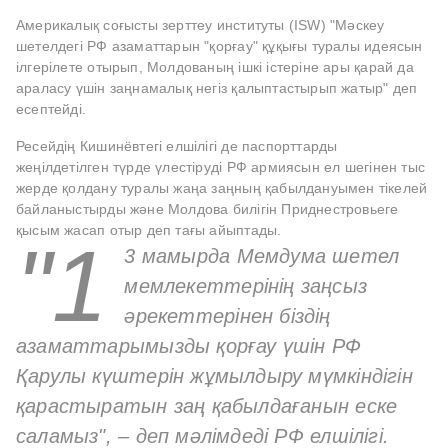
Америкалық соғысты зерттеу институты (ISW) "Мәскеу
шетелдегі РФ азаматтарын "қорғау" құқығы туралы идеясын
ілгерілете отырып, Молдованың ішкі істеріне ары қарай да
араласу үшін заңнамалық негіз қалыптастырып жатыр" деп
есептейді.
Ресейдің Кишинёвтегі елшілігі де паспорттарды
жеңілдетілген түрде үлестіруді РФ армиясын ел шегінен тыс
жерде қолдану туралы жаңа заңның қабылдануымен тікелей
байланыстырды және Молдова билігін Приднестровьеге
қысым жасап отыр деп тағы айыптады.
"1
3 мамырда Мемдума шетел
мемлекеттерінің заңсыз
әрекеттерінен біздің
азаматтарымызды қорғау үшін РФ
Қарулы күштерін жұмылдыру мүмкіндігін
қарастыратын заң қабылдағанын еске
саламыз", – деп мәлімдеді РФ елшілігі.