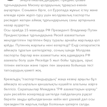
энергетикалық дағдарыс Приднестровье
тұрғындарына Мәскеу қолдауының тұрақсыз екенін
аңғартқан. Сонымен бірге, ол Еуропада жұмыс істеу және
әлемде еркін жүріп-туру үшін молдовалық паспортты
рәсімдеп жатқан аймақ тұрғындарының саны артқанына
назар аудартты.
Осы орайда 15 мамырда РФ Президенті Владимир Путин
Приднестровье тұрғындарына Ресей азаматтығын
жеңілдетілген тәртіппен беру туралы арнайы жарлыққа қол
қойды. Путиннің жарлығы нені өзгертеді? Енді сепаратистік
аймақта тұратын шетелдіктер, соның ішінде Молдова
паспорты барлар мен азаматтығы жоқ адамдарға РФ
азаматы болу үшін Ресейде 5 жыл бойы тұрудың, орыс
тілінен емтихан және тарих пен заңнама бойынша тест
тапсырудың қажеті жоқ.
Кремльдің "паспорттандырудың" жаңа кезеңі арқылы бұл
аймақта өз ықпалын қаншалықты күшейте алатыны әзірге
белгісіз. Сарапшылар Мемдума "РФ азаматтарын қорғау"
үшін ресейлік әскерлерді шетелде пайдалануға рұқсат
беретін заңды қабылдағаннан кейін көп ұзамай дәл осы
президенттік жарлық пайда болғанын қаперге салды.