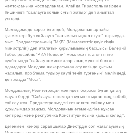
желтоқсанына жоспарланған. Алайда Тирасполь қазірден
Кишинёвті "сайлауға қолын сұғып жатыр" деп айыптап
үлгерді.
Мәлімдемеде көрсетілгендей, Молдованың арнайы
қызметтері бұл сайлауға "жағымсыз ықпал етуге" тырысуда-
мыс. Приднестровьенің "МҚБ" (Мемлекеттік қауіпсіздік
министрлігі) деп аталатын құрылымының басшысы Валерий
Гебос ресейлік "РИА Новости" мемлекеттік агенттігіне
сұхбатында "сайлау комиссияларының мүшесі болған
адамдарға Молдова шекарасынан өту кезінде қысым
жасалып, проблема тудыру қаупі төніп тұрғанын" мәлімдеді,
деп жазды "Мост".
Молдованың Реинтеграция жөніндегі бюросы бұған қатаң
жауап берді: "Сайлауға ешкім қол сұғып отырған жоқ, себебі,
сайлау жоқ. Приднестровьедегі кез келген сайлау мен
құрылымдар заңсыз, Молдованың егемендігіне нұқсан
келтіреді және республика Конституциясына қайшы келеді".
Дегенмен, кейбір сарапшылар Днестрдің сол жағалауының
Молдоваға реинтеграциялану үрдісі іс жүзіндегі қарқын алып