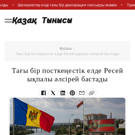
салды
Шенеуніктер енді тағы бір декларация тапсыруы мүмкін
Түрк
Қосшы
Тағы бір посткеңестік елде Ресей ықпалы әлсірей бастады
Тағы бір посткеңестік елде Ресей
ықпалы әлсірей бастады