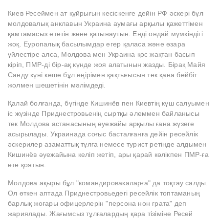
Киев Ресеймен ат құйрығын кесіскенге дейін РФ әскері бұл
молдовалық анклавын Украина аумағы арқылы қажеттімен
қамтамасыз ететін және қатынаутын. Енді ондай мүмкіндігі
жоқ. Еуропалық басылымдар егер қаласа және өзара
үйлестіре алса, Молдова мен Украина қос жақтан басып
кіріп, ПМР-ді бір-ақ күнде жоя алатынын жазды. Бірақ Майя
Санду күні кеше бұл өңірімен қақтығысын тек қана бейбіт
жолмен шешетінін мәлімдеді.
Қалай болғанда, бүгінде Кишинёв пен Киевтің күш салуымен
іс жүзінде Приднестровьенің сыртқы әлеммен байланысы
тек Молдова астанасының әуежайы арқылы ғана жүзеге
асырылады. Украинада соғыс басталғанға дейін ресейлік
әскерилер азаматтық тұлға немесе турист ретінде алдымен
Кишинёв әуежайына келіп жетіп, ары қарай көлікпен ПМР-ға
өте қоятын.
Молдова ақыры бұл "командировакаларға" да тоқтау салды.
Ол өткен аптада Приднестровьедегі ресейлік топтаманың
барлық жоғары офицерлерін "персона нон грата" деп
жариялады. Жағымсыз тұлғалардың қара тізіміне Ресей