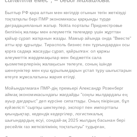
сипатта емес", – дейді Михайлова.
Былтыр РФ қара алтын мен көгілдір отынын тегін жеткізуді
тоқтатқалы бері ПМР экономикасы қарқынды түрде
деградацияланып жатыр. Nokta порталы Приднестровье
билігінің жалақы мен әлеуметтік төлемдер үшін жұрттан
қайыр сұрап жатқанын жазды. Мамыр айында онда "Вместе"
атты қор құрылды. Тирасполь бизнес пен тұрғындардан осы
қорға садақа жасауды сұрап, қайрылған: ол қаржы
әлеуметтік жәрдемақылар мен бюджеттік сала
қызметкерлерінің жалақысын төлеуге, соның ішінде
шенеуніктер мен күш құрылымдарын ұстап тұру шығыстарын
өтеуге жұмсалатыны жария етілді.
Мойындалмаған ПМР-дің премьері Александр Розенберг
аймақ экономикасындағы жағдайды "соңғы жылдардағы ең
ауыр дағдарыс" деп күрсіне сипаттады. Оның пікірінше, бұл
күйзелісті "сыртқы шектеулер, экспорт пен импорттағы
қиындықтар, кедендік кедергілер, логистикалық
шығындардың өсуі, сондай-ақ 2025 жылдың басынан бері
ресейлік газ жеткізілімінің тоқтатылуы" тудырған,