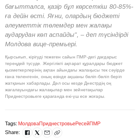
бағытталса, қазір бұл көрсеткіш 80-85%-
ға дейін өсті. Яғни, олардың бюджеті
әлеуметтік төлемдер мен жалақы
аударудан көп аспайды", – деп түсіндірді
Молдова вице-премьері.
Қырсығып, кірігуді тежеген сайын ПМР-дегі дағдарыс
тереңдей түсуде. Жергілікті ақпарат құралдары бюджет
қызметкерлерінің ақпан айындағы жалақысы тек сәуірде
ғана төленгенін, оның өзінде ақшаны бөліп-бөліп беріп
жатқанын хабарлады. Дәл осы кезде Днестрдің оң
жағалауындағы жалақылар мен зейнетақылар
Приднестровьеге қарағанда екі-үш есе жоғары.
Tags:
Молдова
Приднестровье
Ресей
ПМР
Share: