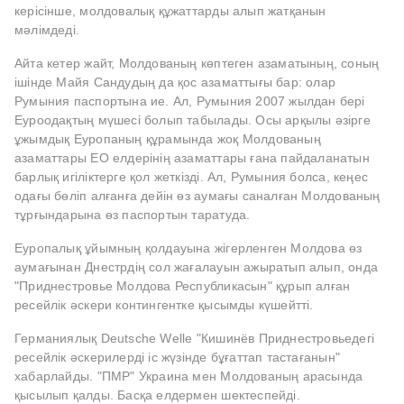
керісінше, молдовалық құжаттарды алып жатқанын
мәлімдеді.
Айта кетер жайт, Молдованың көптеген азаматының, соның
ішінде Майя Сандудың да қос азаматтығы бар: олар
Румыния паспортына ие. Ал, Румыния 2007 жылдан бері
Еуроодақтың мүшесі болып табылады. Осы арқылы әзірге
ұжымдық Еуропаның құрамында жоқ Молдованың
азаматтары ЕО елдерінің азаматтары ғана пайдаланатын
барлық игіліктерге қол жеткізді. Ал, Румыния болса, кеңес
одағы бөліп алғанға дейін өз аумағы саналған Молдованың
тұрғындарына өз паспортын таратуда.
Еуропалық ұйымның қолдауына жігерленген Молдова өз
аумағынан Днестрдің сол жағалауын ажыратып алып, онда
"Приднестровье Молдова Республикасын" құрып алған
ресейлік әскери контингентке қысымды күшейтті.
Германиялық Deutsche Welle "Кишинёв Приднестровьедегі
ресейлік әскерилерді іс жүзінде бұғаттап тастағанын"
хабарлайды. "ПМР" Украина мен Молдованың арасында
қысылып қалды. Басқа елдермен шектеспейді.