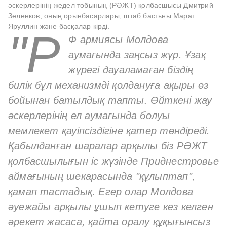
әскерлерінің жедел тобының (РӘЖТ) қолбасшысы Дмитрий
Зеленков, оның орынбасарлары, штаб бастығы Марат
Яруллин және басқалар кірді.
"Р
Ф армиясы Молдова
аумағында заңсыз жүр. Ұзақ
жүрегі дауаламаған біздің
билік бұл механизмді қолдануға ақыры өз
бойынан батылдық тапты. Өйткені жау
әскерлерінің ел аумағында болуы
мемлекет қауіпсіздігіне қатер төндіреді.
Қабылданған шаралар арқылы біз РӘЖТ
қолбасшылығын іс жүзінде Приднестровье
аймағының шекарасында "құлыптап",
қамап тастадық. Егер олар Молдова
әуежайы арқылы ұшып кетуге кез келген
әрекет жасаса, қайта оралу құқығынсыз