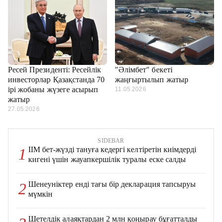
Ресей Президенті: Ресейлік
"Әлімбет" бекеті
инвесторлар Қазақстанда 70
жаңғыртылып жатыр
ірі жобаны жүзеге асырып
11.05.2026
жатыр
27.05.2026
SIDEBAR
ІІМ бет-жүзді тануға кедергі келтіретін киімдерді
1
кигені үшін жауапкершілік туралы еске салды
Шенеуніктер енді тағы бір декларация тапсыруы
2
мүмкін
Шетелдік алаяқтардан 2 млн қоңырау бұғатталды