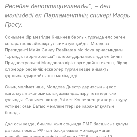
Ресейге депортацияланады", – деп
мәлімдеді ел Парламентінің спикері Игорь
Гросу.
Сонымен бір мезгілде Кишинёв барлық тұрғыда әлсіреген
сепаратистік аймаққа ультиматум қойды. Молдова
Президенті Майя Санду Realitatea Moldova арнасындағы
"Еркіндік территориясы" телебағдарламасында ел билігі
Приднестровьені Молдоваға кіріктіруге дайын екенін, бірақ
ол жерде ресейлік әскерлер тұрған кезде аймақты
қаржыландырмайтынын мәлімдеді.
Оның мәліметінше, Молдова Днестр дариясының қос
жағалауын экономикалық жақындастыру тетіктері іске
қосылды. Сонымен қатар, Үкімет Конвергенция қорын құру
үстінде: оған Батыс мемлекеттері де қаражат құятын
болады.
Дәл осы кезде, биылғы жыл соңында ПМР басшысыз қалуы
да ғажап емес. РФ-тан басқа ешкім мойындамаған
республика президентінің сайлауы 2026 жылдың 13