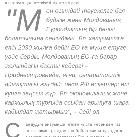
шығаруға қол жеткізетінін мәлімдеді.
"М
ен осындай тәуекелге бел
будым және Молдованың
Еуроодақтың бір бөлігі
болатынына сенімдімін. Біз халқымызға
елді 2030 жылға дейін ЕО-ға мүше етуге
уәде бердік. Молдованың ЕО-ға барар
жолындағы басты кедергі –
Приднестровьеде, яғни, сепаратистік
аймақтағы жағдай: онда РФ әскерлері әлі
күнге заңсыз жүр. Біз экономикалық және
қаржылық тұрғыда осыдан арылуға шара
қабылдап жатырмыз", – деді ол.
С
андудың айтуынша, өткен қыста Ресейден газ
жеткізілімінің тоқтауына байланысты туындаған