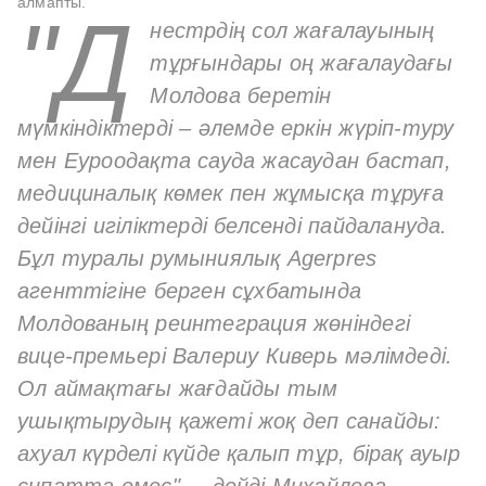
алмапты.
"Д
нестрдің сол жағалауының
тұрғындары оң жағалаудағы
Молдова беретін
мүмкіндіктерді – әлемде еркін жүріп-туру
мен Еуроодақта сауда жасаудан бастап,
медициналық көмек пен жұмысқа тұруға
дейінгі игіліктерді белсенді пайдалануда.
Бұл туралы румыниялық Agerpres
агенттігіне берген сұхбатында
Молдованың реинтеграция жөніндегі
вице-премьері Валериу Киверь мәлімдеді.
Ол аймақтағы жағдайды тым
ушықтырудың қажеті жоқ деп санайды:
ахуал күрделі күйде қалып тұр, бірақ ауыр