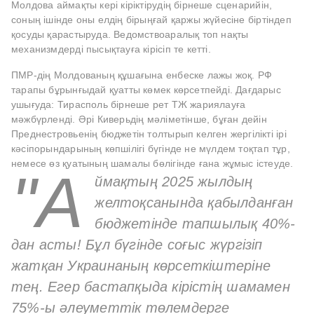
Молдова аймақты кері кіріктірудің бірнеше сценарийін,
соның ішінде оны елдің бірыңғай қаржы жүйесіне біртіндеп
қосуды қарастыруда. Ведомствоаралық топ нақты
механизмдерді пысықтауға кірісіп те кетті.
ПМР-дің Молдованың құшағына енбеске лажы жоқ. РФ
тарапы бұрынғыдай қуатты көмек көрсетпейді. Дағдарыс
ушығуда: Тирасполь бірнеше рет ТЖ жариялауға
мәжбүрленді. Әрі Киверьдің мәліметінше, бұған дейін
Преднестровьенің бюджетін толтырып келген жергілікті ірі
кәсіпорындарының көпшілігі бүгінде не мүлдем тоқтап тұр,
немесе өз қуатының шамалы бөлігінде ғана жұмыс істеуде.
"А
ймақтың 2025 жылдың
желтоқсанында қабылданған
бюджетінде тапшылық 40%-
дан асты! Бұл бүгінде соғыс жүргізіп
жатқан Украинаның көрсеткіштеріне
тең. Егер бастапқыда кірістің шамамен
75%-ы әлеуметтік төлемдерге