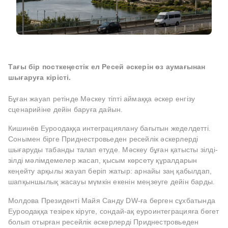
Тағы бір посткеңестік ел Ресей әскерін өз аумағынан
шығаруға кірісті.
Бұған жауап ретінде Мәскеу тіпті аймаққа әскер енгізу
сценарийіне дейін баруға дайын.
Кишинёв Еуроодаққа интеграциялану бағытын жеделдетті.
Сонымен бірге Приднестровьеден ресейлік әскерлерді
шығаруды табанды талап етуде. Мәскеу бұған қатысты зілді-
зілді мәлімдемелер жасап, қысым көрсету құралдарын
кеңейту арқылы жауап беріп жатыр: арнайы заң қабылдап,
шапқыншылық жасауы мүмкін екенін меңзеуге дейін барды.
Молдова Президенті Майя Санду DW-ға берген сұхбатында
Еуроодаққа тезірек кіруге, сондай-ақ еуроинтеграцияға бөгет
болып отырған ресейлік әскерлерді Приднестровьеден