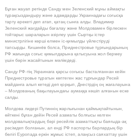
Бұған жауап ретінде Санду мен Зеленский мұны аймақты
тұрақсыздандыру және адамдарды Украинадағы соғысқа
тарту әрекеті деп атап, қатаң сынға алды. Владимир
Зеленский жағдайды бағалау және Молдовамен бірлескен
тойтарыс шараларын әзірлеу үшін Сыртқы істер
министрлігіне көрші елмен іс-қимылды үйлестіруді
тапсырды. Кишинёв болса, Приднестровье тұрғындарының
РФ жағында соғыс қимылдарына қатысуына жол бермеу
үшін бәрін жасайтынын мәлімдеді.
Санду РФ-тің Украинаға қарсы соғысы басталғаннан кейін
Приднестровье тұратын көптеген жас тұрғындар Ресей
майданға алып кетеді деп қорқып, Днестрдің оң жағалауына
– Молдованың бақылауындағы аумаққа көшіп алғанын еске
салды.
Молдова лидері Путиннің жарлығынан қаймықпайтынын,
өйткені бұған дейін Ресей азаматы болғысы келген
молдовалықтардың бәрі ресейлік азаматтықты баяғыда-ақ
рәсімдеп болғанын, ал енді РФ паспорты барлардың бір
бөлігі Еуропада еркін жұмыс істеп, алаңсыз саяхаттау үшін