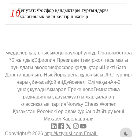
Депутат: Фосфор қалдықтары тұрғындарға
10
экологиялық зиян келтіріп жатыр
мүдделер қақтығысы
қоңыраулар
Гүлнұр Оразымбетова
70 жылдық
Эфиопия Президенті
теміржол тасымалы
ауылдағы экология
фосфор қалдықтары
Шекті баға
Дәрі тапшылығы
НьюЙорк
арена құрылысы
UFC турнирі
нарық бағасы
Қой еті
Дүйсенәлі Әлімақын
Ан-2
ұшақ құлады
Ақмарал Ерекешева
Гимнастика
радиациялық дауыл
қуатты жарқыл
алаң
классикалық партия
Norway Chess Women
Қазақстан-Ресей
екі ер адам
Құрбанайт
бітіру кеші
Михаил Кавелашвили
Copyright © 2026
http://kztynisi.com Email: