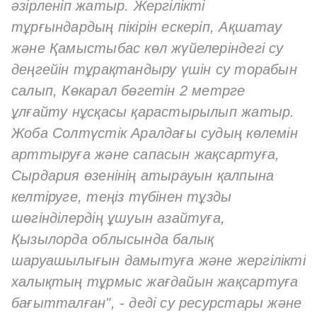
әзірленіп жатыр. Жергілікті
тұрғындардың пікірін ескеріп, Ақшатау
және Қамыстыбас көл жүйелеріндегі су
деңгейін тұрақтандыру үшін су торабын
салып, Көкарал бөгетін 2 метрге
ұлғайту нұсқасы қарастырылып жатыр.
Жоба Солтүстік Аралдағы судың көлемін
арттыруға және сапасын жақсартуға,
Сырдария өзенінің атырауын қалпына
келтіруге, теңіз түбінен тұзды
шөгінділердің ұшуын азайтуға,
Қызылорда облысында балық
шаруашылығын дамытуға және жергілікті
халықтың тұрмыс жағдайын жақсартуға
бағытталған", - деді су ресурстары және