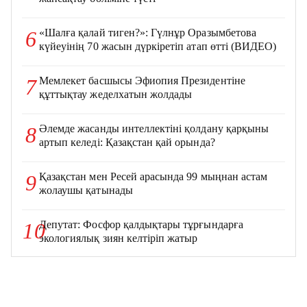
«Шалға қалай тиген?»: Гүлнұр Оразымбетова
6
күйеуінің 70 жасын дүркіретіп атап өтті (ВИДЕО)
Мемлекет басшысы Эфиопия Президентіне
7
құттықтау жеделхатын жолдады
Әлемде жасанды интеллектіні қолдану қарқыны
8
артып келеді: Қазақстан қай орында?
Қазақстан мен Ресей арасында 99 мыңнан астам
9
жолаушы қатынады
Депутат: Фосфор қалдықтары тұрғындарға
10
экологиялық зиян келтіріп жатыр