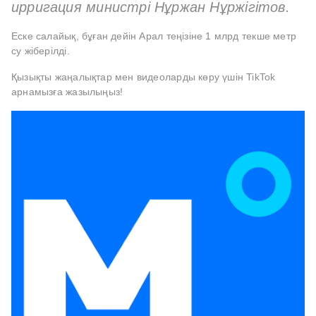
ирригация министрі Нұржан Нұржігітов.
Еске салайық, бұған дейін Арал теңізіне 1 млрд текше метр
су жіберілді.
Қызықты жаңалықтар мен видеоларды көру үшін TikTok
арнамызға жазылыңыз!