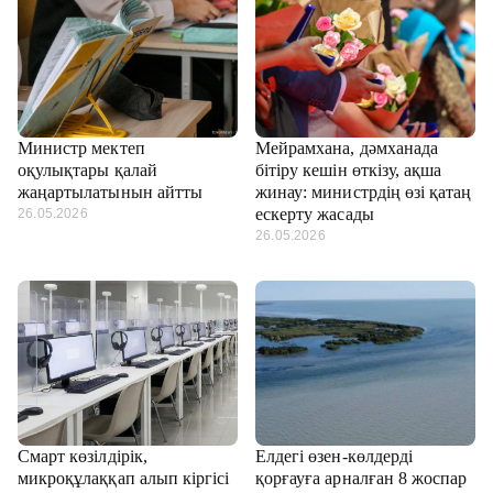
Министр мектеп
Мейрамхана, дәмханада
оқулықтары қалай
бітіру кешін өткізу, ақша
жаңартылатынын айтты
жинау: министрдің өзі қатаң
ескерту жасады
26.05.2026
26.05.2026
Смарт көзілдірік,
Елдегі өзен-көлдерді
микроқұлаққап алып кіргісі
қорғауға арналған 8 жоспар