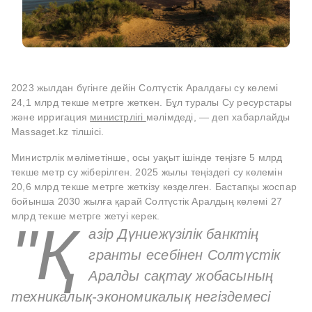
2023 жылдан бүгінге дейін Солтүстік Аралдағы су көлемі
24,1 млрд текше метрге жеткен. Бұл туралы Су ресурстары
және ирригация
министрлігі
мәлімдеді, — деп хабарлайды
Massaget.kz тілшісі.
Министрлік мәліметінше, осы уақыт ішінде теңізге 5 млрд
текше метр су жіберілген. 2025 жылы теңіздегі су көлемін
20,6 млрд текше метрге жеткізу көзделген. Бастапқы жоспар
бойынша 2030 жылға қарай Солтүстік Аралдың көлемі 27
млрд текше метрге жетуі керек.
"Қ
азір Дүниежүзілік банктің
гранты есебінен Солтүстік
Аралды сақтау жобасының
техникалық-экономикалық негіздемесі