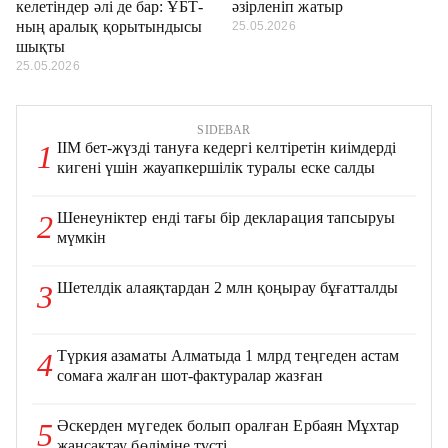
келетіндер әлі де бар: ҰБТ-
әзірленіп жатыр
ның аралық қорытындысы
25.05.2026
шықты
25.05.2026
SIDEBAR
ІІМ бет-жүзді тануға кедергі келтіретін киімдерді
1
кигені үшін жауапкершілік туралы еске салды
Шенеуніктер енді тағы бір декларация тапсыруы
2
мүмкін
Шетелдік алаяқтардан 2 млн қоңырау бұғатталды
3
Түркия азаматы Алматыда 1 млрд теңгеден астам
4
сомаға жалған шот-фактуралар жазған
Әскерден мүгедек болып оралған Ербаян Мұхтар
5
жансақтау бөліміне түсті