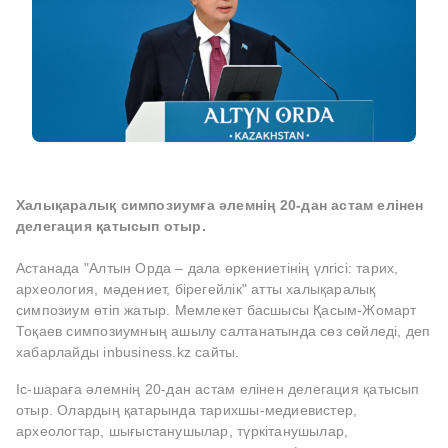
Халықаралық симпозиумға әлемнің 20-дан астам елінен
делегация қатысып отыр.
Астанада "Алтын Орда – дала өркениетінің үлгісі: тарих,
археология, мәдениет, бірегейлік" атты халықаралық
симпозиум өтіп жатыр. Мемлекет басшысы Қасым-Жомарт
Тоқаев симпозиумның ашылу салтанатында сөз сөйледі, деп
хабарлайды inbusiness.kz сайты.
Іс-шараға әлемнің 20-дан астам елінен делегация қатысып
отыр. Олардың қатарында тарихшы-медиевистер,
археологтар, шығыстанушылар, түркітанушылар,