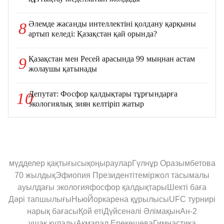
Әлемде жасанды интеллектіні қолдану қарқыны
8
артып келеді: Қазақстан қай орында?
Қазақстан мен Ресей арасында 99 мыңнан астам
9
жолаушы қатынады
Депутат: Фосфор қалдықтары тұрғындарға
10
экологиялық зиян келтіріп жатыр
мүдделер қақтығысы
қоңыраулар
Гүлнұр Оразымбетова
70 жылдық
Эфиопия Президенті
теміржол тасымалы
ауылдағы экология
фосфор қалдықтары
Шекті баға
Дәрі тапшылығы
НьюЙорк
арена құрылысы
UFC турнирі
нарық бағасы
Қой еті
Дүйсенәлі Әлімақын
Ан-2
ұшақ құлады
Ақмарал Ерекешева
Гимнастика