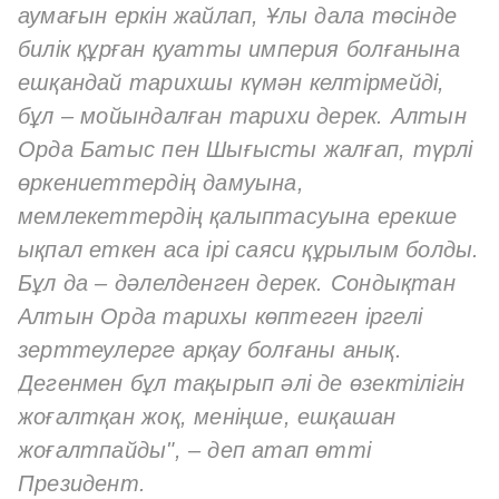
аумағын еркін жайлап, Ұлы дала төсінде
билік құрған қуатты империя болғанына
ешқандай тарихшы күмән келтірмейді,
бұл – мойындалған тарихи дерек. Алтын
Орда Батыс пен Шығысты жалғап, түрлі
өркениеттердің дамуына,
мемлекеттердің қалыптасуына ерекше
ықпал еткен аса ірі саяси құрылым болды.
Бұл да – дәлелденген дерек. Сондықтан
Алтын Орда тарихы көптеген іргелі
зерттеулерге арқау болғаны анық.
Дегенмен бұл тақырып әлі де өзектілігін
жоғалтқан жоқ, меніңше, ешқашан
жоғалтпайды", – деп атап өтті
Президент.