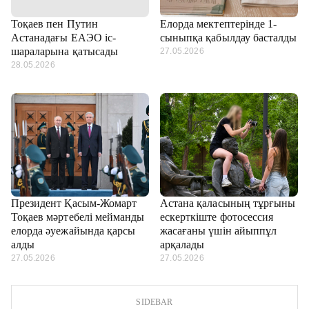
Тоқаев пен Путин
Елорда мектептерінде 1-
Астанадағы ЕАЭО іс-
сыныпқа қабылдау басталды
шараларына қатысады
27.05.2026
28.05.2026
Президент Қасым-Жомарт
Астана қаласының тұрғыны
Тоқаев мәртебелі мейманды
ескерткіште фотосессия
елорда әуежайында қарсы
жасағаны үшін айыппұл
алды
арқалады
27.05.2026
27.05.2026
SIDEBAR