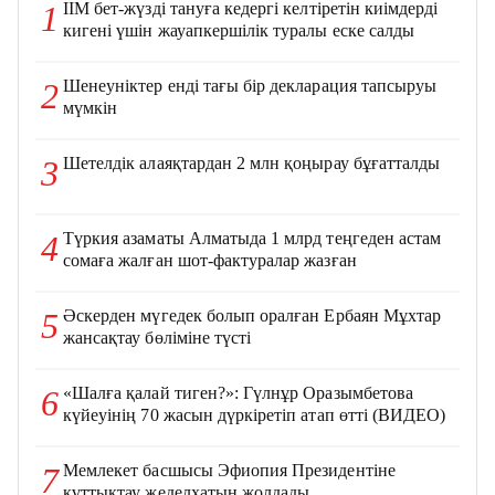
ІІМ бет-жүзді тануға кедергі келтіретін киімдерді
1
кигені үшін жауапкершілік туралы еске салды
Шенеуніктер енді тағы бір декларация тапсыруы
2
мүмкін
Шетелдік алаяқтардан 2 млн қоңырау бұғатталды
3
Түркия азаматы Алматыда 1 млрд теңгеден астам
4
сомаға жалған шот-фактуралар жазған
Әскерден мүгедек болып оралған Ербаян Мұхтар
5
жансақтау бөліміне түсті
«Шалға қалай тиген?»: Гүлнұр Оразымбетова
6
күйеуінің 70 жасын дүркіретіп атап өтті (ВИДЕО)
Мемлекет басшысы Эфиопия Президентіне
7
құттықтау жеделхатын жолдады