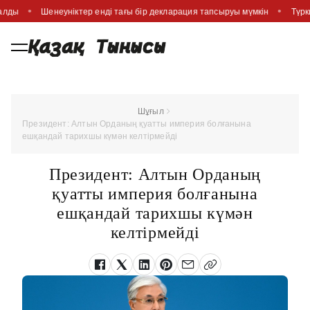
салды
Шенеуніктер енді тағы бір декларация тапсыруы мүмкін
Түрк
Шұғыл
Президент: Алтын Орданың қуатты империя болғанына
ешқандай тарихшы күмән келтірмейді
Президент: Алтын Орданың
қуатты империя болғанына
ешқандай тарихшы күмән
келтірмейді