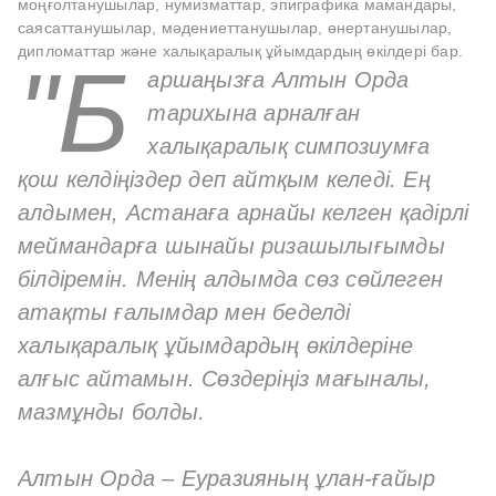
моңғолтанушылар, нумизматтар, эпиграфика мамандары,
саясаттанушылар, мәдениеттанушылар, өнертанушылар,
дипломаттар және халықаралық ұйымдардың өкілдері бар.
"Б
аршаңызға Алтын Орда
тарихына арналған
халықаралық симпозиумға
қош келдіңіздер деп айтқым келеді. Ең
алдымен, Астанаға арнайы келген қадірлі
меймандарға шынайы ризашылығымды
білдіремін. Менің алдымда сөз сөйлеген
атақты ғалымдар мен беделді
халықаралық ұйымдардың өкілдеріне
алғыс айтамын. Сөздеріңіз мағыналы,
мазмұнды болды.
Алтын Орда – Еуразияның ұлан-ғайыр