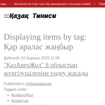
салды
Шенеуніктер енді тағы бір декларация тапсыруы мүмкін
Түрк
Displaying items by tag:
Қар аралас жаңбыр
Дүйсенбі, 03 Қараша 2025 11:56
"ҚазАвтоЖол" 8 облыстың
жүргізушілеріне үндеу жасады
Published in
Хабарламалар
Tagged under
ҚазАвтоЖол
Қазақстан