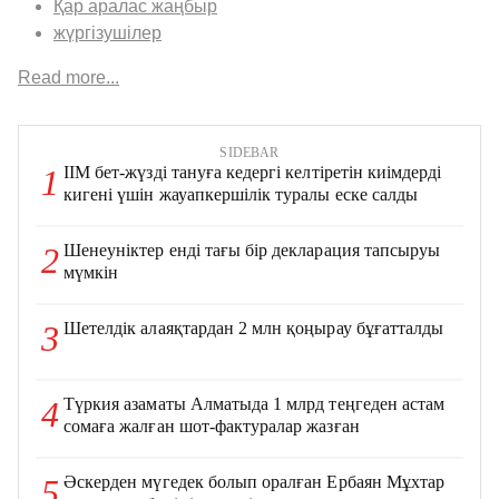
Қар аралас жаңбыр
жүргізушілер
Read more...
SIDEBAR
ІІМ бет-жүзді тануға кедергі келтіретін киімдерді
1
кигені үшін жауапкершілік туралы еске салды
Шенеуніктер енді тағы бір декларация тапсыруы
2
мүмкін
Шетелдік алаяқтардан 2 млн қоңырау бұғатталды
3
Түркия азаматы Алматыда 1 млрд теңгеден астам
4
сомаға жалған шот-фактуралар жазған
Әскерден мүгедек болып оралған Ербаян Мұхтар
5