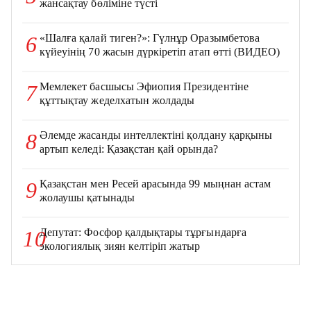
жансақтау бөліміне түсті
«Шалға қалай тиген?»: Гүлнұр Оразымбетова
6
күйеуінің 70 жасын дүркіретіп атап өтті (ВИДЕО)
Мемлекет басшысы Эфиопия Президентіне
7
құттықтау жеделхатын жолдады
Әлемде жасанды интеллектіні қолдану қарқыны
8
артып келеді: Қазақстан қай орында?
Қазақстан мен Ресей арасында 99 мыңнан астам
9
жолаушы қатынады
Депутат: Фосфор қалдықтары тұрғындарға
10
экологиялық зиян келтіріп жатыр