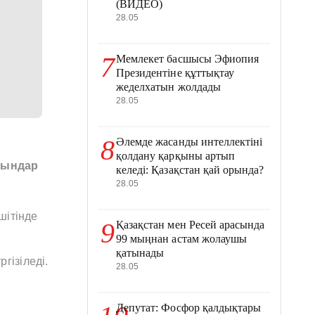
(ВИДЕО)
28.05
7
Мемлекет басшысы Эфиопия
Президентіне құттықтау
жеделхатын жолдады
28.05
8
Әлемде жасанды интеллектіні
қолдану қарқыны артып
рындар
келеді: Қазақстан қай орында?
28.05
шітінде
9
Қазақстан мен Ресей арасында
99 мыңнан астам жолаушы
қатынады
гізіледі.
28.05
Депутат: Фосфор қалдықтары