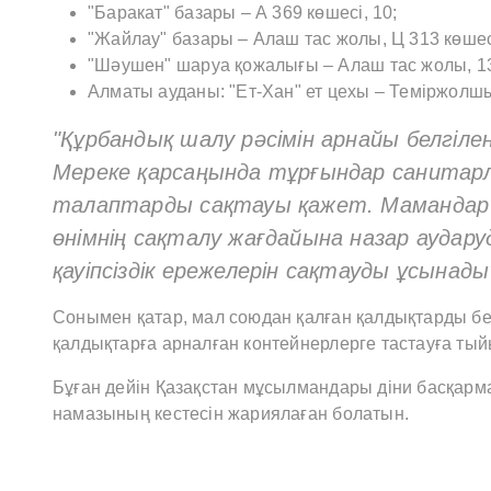
"Баракат" базары – А 369 көшесі, 10;
"Жайлау" базары – Алаш тас жолы, Ц 313 көшес
"Шәушен" шаруа қожалығы – Алаш тас жолы, 1
Алматы ауданы: "Ет-Хан" ет цехы – Теміржолшы
"Құрбандық шалу рәсімін арнайы белгіл
Мереке қарсаңында тұрғындар санитар
талаптарды сақтауы қажет. Мамандар 
өнімнің сақталу жағдайына назар аудару
қауіпсіздік ережелерін сақтауды ұсынады
Сонымен қатар, мал союдан қалған қалдықтарды бел
қалдықтарға арналған контейнерлерге тастауға ты
Бұған дейін Қазақстан мұсылмандары діни басқарм
намазының кестесін жариялаған болатын.