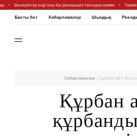
лды
Шенеуніктер енді тағы бір декларация тапсыруы мүмкін
Түркия
Басты бет
Хабарламалар
Шындық
Реалд
Хабарламалар
Құрбан айт: Астан
Құрбан а
құрбанды