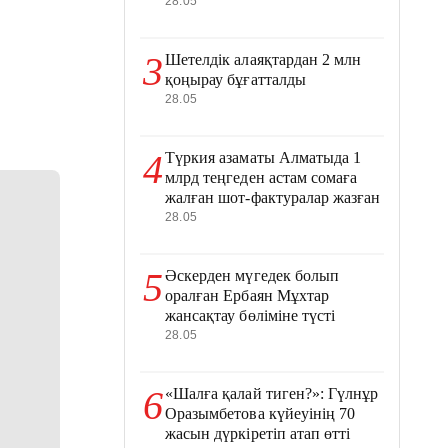
28.05
3
Шетелдік алаяқтардан 2 млн
қоңырау бұғатталды
28.05
4
Түркия азаматы Алматыда 1
млрд теңгеден астам сомаға
жалған шот-фактуралар жазған
28.05
5
Әскерден мүгедек болып
оралған Ербаян Мұхтар
жансақтау бөліміне түсті
28.05
6
«Шалға қалай тиген?»: Гүлнұр
Оразымбетова күйеуінің 70
жасын дүркіретіп атап өтті