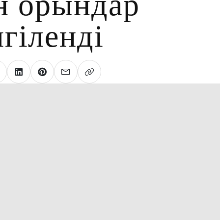
н орындар
лгіленді