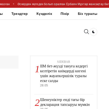
 жазған
Әскерден мүгедек болып оралған Ербаян Мұхтар жансақтау бөлі
шы
Трендтер
Күнделік
Пікір
Біз туралы
Dark togg
SIDEBAR
1
ІІМ бет-жүзді тануға кедергі
келтіретін киімдерді кигені
үшін жауапкершілік туралы
еске салды
28.05
2
Шенеуніктер енді тағы бір
декларация тапсыруы мүмкін