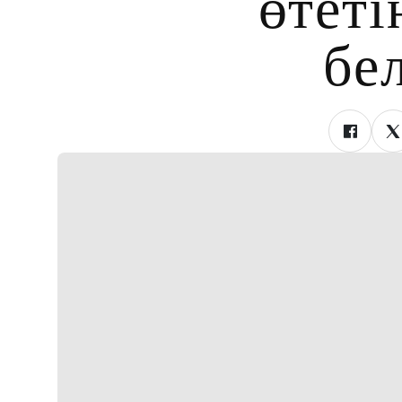
өтеті
бе