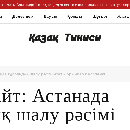
 азаматы Алматыда 1 млрд теңгеден астам сомаға жалған шот-фактуралар
ы
Дәлелдер
Дауыс
Қосшы
Шұғыл
Жар
ада құрбандық шалу рәсімі өтетін орындар белгіленді
йт: Астанада
қ шалу рәсімі