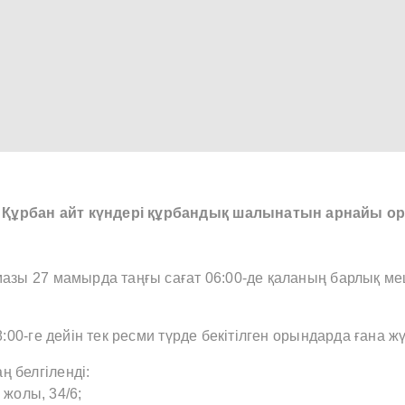
н Құрбан айт күндері құрбандық шалынатын арнайы о
мазы 27 мамырда таңғы сағат 06:00-де қаланың барлық ме
00-ге дейін тек ресми түрде бекітілген орындарда ғана жүр
 белгіленді:
жолы, 34/6;