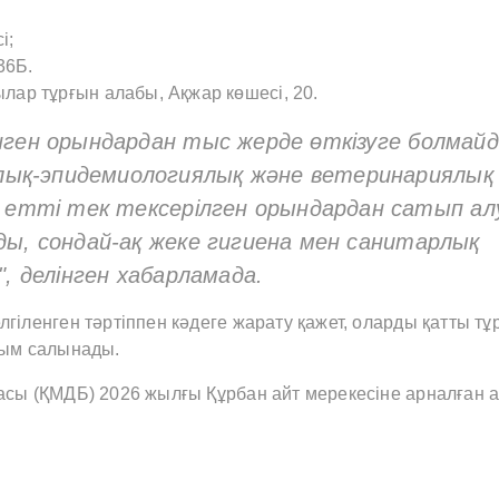
і;
36Б.
лар тұрғын алабы, Ақжар көшесі, 20.
енген орындардан тыс жерде өткізуге болмай
лық-эпидемиологиялық және ветеринариялық
етті тек тексерілген орындардан сатып ал
ды, сондай-ақ жеке гигиена мен санитарлық
", делінген хабарламада.
гіленген тәртіппен кәдеге жарату қажет, оларды қатты т
йым салынады.
асы (ҚМДБ) 2026 жылғы Құрбан айт мерекесіне арналған а