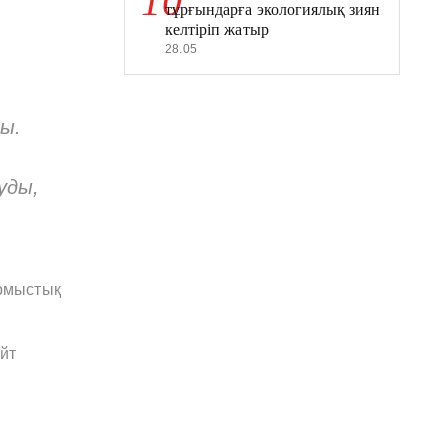
10
тұрғындарға экологиялық зиян
келтіріп жатыр
28.05
ды.
уды,
ұрмыстық
йт