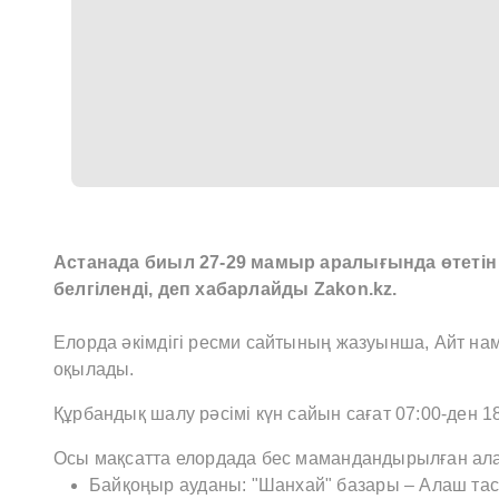
Астанада биыл 27-29 мамыр аралығында өтеті
белгіленді, деп хабарлайды Zakon.kz.
Елорда әкімдігі ресми сайтының жазуынша, Айт на
оқылады.
Құрбандық шалу рәсімі күн сайын сағат 07:00-ден 18:
Осы мақсатта елордада бес мамандандырылған алаң
Байқоңыр ауданы: "Шанхай" базары – Алаш тас 