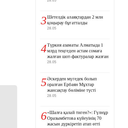
28.05
3
Шетелдік алаяқтардан 2 млн
қоңырау бұғатталды
28.05
4
Түркия азаматы Алматыда 1
млрд теңгеден астам сомаға
жалған шот-фактуралар жазған
28.05
5
Әскерден мүгедек болып
оралған Ербаян Мұхтар
жансақтау бөліміне түсті
28.05
6
«Шалға қалай тиген?»: Гүлнұр
Оразымбетова күйеуінің 70
жасын дүркіретіп атап өтті