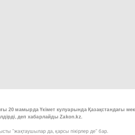
лғы 20 мамырда Үкімет кулуарында Қазақстандағы ме
ілдірді, деп хабарлайды Zakon.kz.
сты "жақтаушылар да, қарсы пікірлер де" бар.