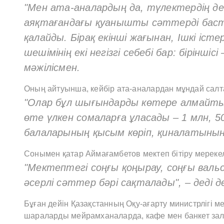
"Мен ата-аналардың да, түлектердің де
аяқтағандағы қуанышты сәттерді баста
қалайды. Бірақ екінші жағынан, Ішкі іст
шешімінің екі негізгі себебі бар: біріншісі
мәжілісмен.
Оның айтуынша, кейбір ата-аналардан мұндай салта
"Олар бұл шығындарды көтере алмайты
өте үлкен сомаларға ұласады – 1 млн, 5
балаларының қысым көріп, қиналатынын 
Сонымен қатар Аймағамбетов мектеп бітіру мереке
"Мектептегі соңғы қоңырау, соңғы валь
әсерлі сәттер бәрі сақталады", – деді 
Бұған дейін Қазақстанның Оқу-ағарту министрлігі м
шараларды мейрамханаларда, кафе мен банкет зал