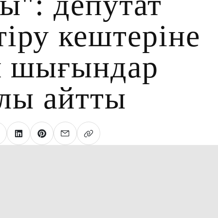
ы": депутат
тіру кештеріне
н шығындар
лы айтты