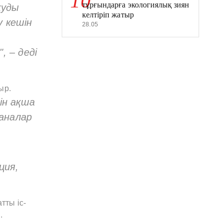
10
тұрғындарға экологиялық зиян
қуды
келтіріп жатыр
 кешін
28.05
", – деді
ыр.
ін ақша
-аналар
ция,
тты іс-
.