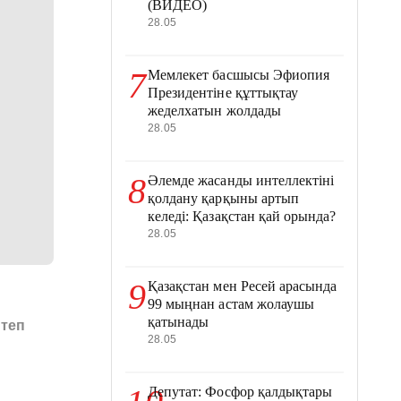
(ВИДЕО)
28.05
7
Мемлекет басшысы Эфиопия
Президентіне құттықтау
жеделхатын жолдады
28.05
8
Әлемде жасанды интеллектіні
қолдану қарқыны артып
келеді: Қазақстан қай орында?
28.05
9
Қазақстан мен Ресей арасында
99 мыңнан астам жолаушы
қатынады
ктеп
28.05
Депутат: Фосфор қалдықтары