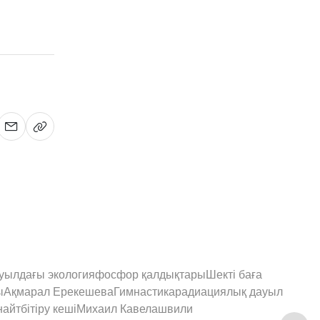
уылдағы экология
фосфор қалдықтары
Шекті баға
ы
Ақмарал Ерекешева
Гимнастика
радиациялық дауыл
найт
бітіру кеші
Михаил Кавелашвили