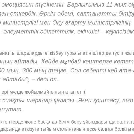
 эмоциясын түсінемін. Барлығымыз 11 жыл о
н өткердік. Әркім әдемі, салтанатты бітіру
ер министрлігі мен Оқу-ағарту министрлігінің
 – әлеуметтік әділеттілік, екіншісі – қауіпсіздік
натты шараларды өткізбеу туралы өтініштер де түсіп жат
нын айтады. Кейде мұндай кештерге кетет
00 мың, 300 мың теңге. Сол себепті кей ата
айтады", – деді ол.
лері мүлде жойылмайтынын атап өтті.
с сияқты шаралар қалады. Яғни қоштасу, эмо
депутат.
ектептерде және басқа да білім беру ұйымдарында салтана
дарында өткізуге тыйым салынғанын еске салған болатын