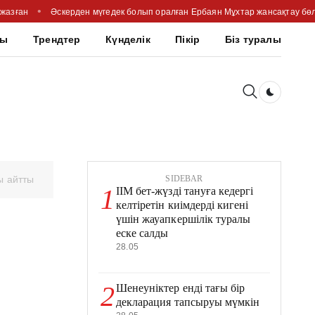
 жазған
Әскерден мүгедек болып оралған Ербаян Мұхтар жансақтау бөлі
шы
Трендтер
Күнделік
Пікір
Біз туралы
Dark togg
ы айтты
SIDEBAR
1
ІІМ бет-жүзді тануға кедергі
келтіретін киімдерді кигені
үшін жауапкершілік туралы
еске салды
28.05
2
Шенеуніктер енді тағы бір
декларация тапсыруы мүмкін