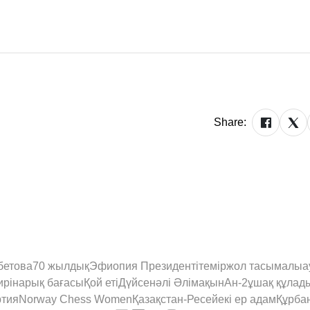
Share:
бетова
70 жылдық
Эфиопия Президенті
теміржол тасымалы
а
ирі
нарық бағасы
Қой еті
Дүйсенәлі Әлімақын
Ан-2
ұшақ құлад
ртия
Norway Chess Women
Қазақстан-Ресей
екі ер адам
Құрба