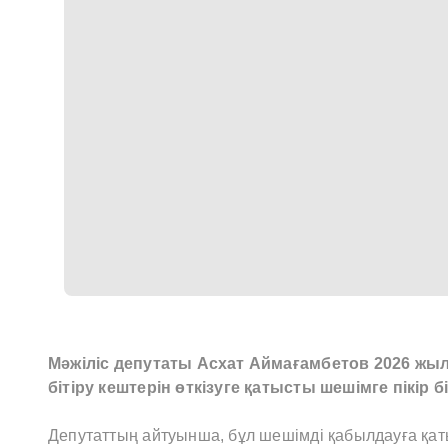
Мәжіліс депутаты Асхат Аймағамбетов 2026 жы
бітіру кештерін өткізуге қатысты шешімге пікір б
Депутаттың айтуынша, бұл шешімді қабылдауға қаты