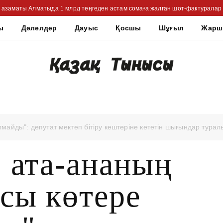
 азаматы Алматыда 1 млрд теңгеден астам сомаға жалған шот-фактуралар
ы
Дәлелдер
Дауыс
Қосшы
Шұғыл
Жар
лмайды": депутат мектеп бітіру кештеріне кететін шығындар турал
 ата-ананың
сы көтере