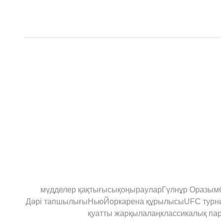
мүдделер қақтығысы
қоңыраулар
Гүлнұр Оразым
Дәрі тапшылығы
НьюЙорк
арена құрылысы
UFC турн
қуатты жарқыл
алаң
классикалық па