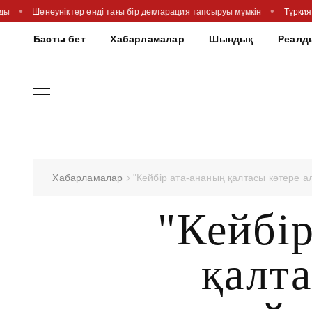
лды
Шенеуніктер енді тағы бір декларация тапсыруы мүмкін
Түркия
Басты бет
Хабарламалар
Шындық
Реалд
Хабарламалар
"Кейбір ата-ананың қалтасы көтере а
"Кейбір
қалта