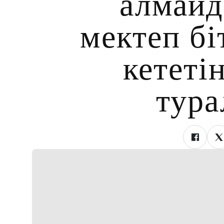
алмайд
мектеп бі
кететі
тура